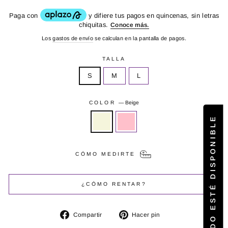
habitual
Los
gastos de envío
se calculan en la pantalla de pagos.
TALLA
S
M
L
COLOR
—
Beige
AVÍSAME CUANDO ESTÉ DISPONIBLE
CÓMO MEDIRTE
¿CÓMO RENTAR?
Compartir
Pinear
Compartir
Hacer pin
en
en