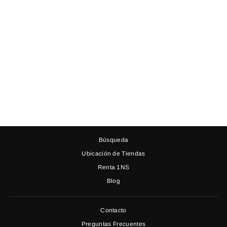
VESTIDO NÁPOLES
TUL CON TIRANTES
$ 1,650.00
Búsqueda
Ubicación de Tiendas
Renta 1NS
Blog
Contacto
Preguntas Frecuentes