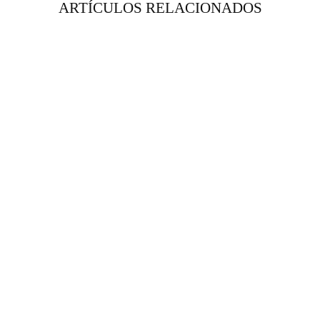
ARTÍCULOS RELACIONADOS
RENTA
VESTIDO FRIDA
NEGRO STRAPLESS
TUL
$ 1,750.00