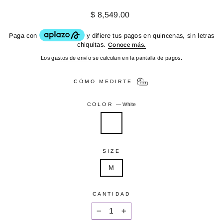
Precio
$ 8,549.00
habitual
Los
gastos de envío
se calculan en la pantalla de pagos.
CÓMO MEDIRTE
COLOR
—
White
SIZE
M
CANTIDAD
−
+