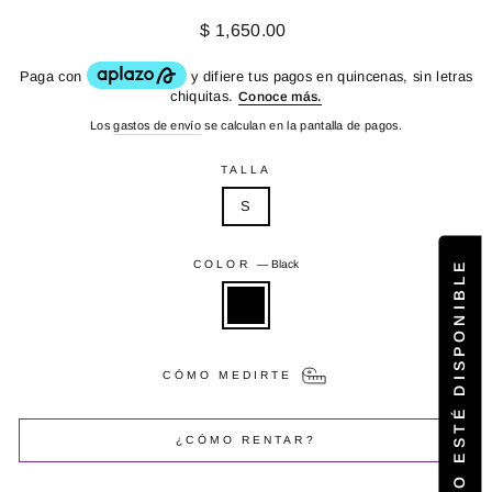
Precio
$ 1,650.00
habitual
Los
gastos de envío
se calculan en la pantalla de pagos.
TALLA
S
AVÍSAME CUANDO ESTÉ DISPONIBLE
COLOR
—
Black
CÓMO MEDIRTE
¿CÓMO RENTAR?