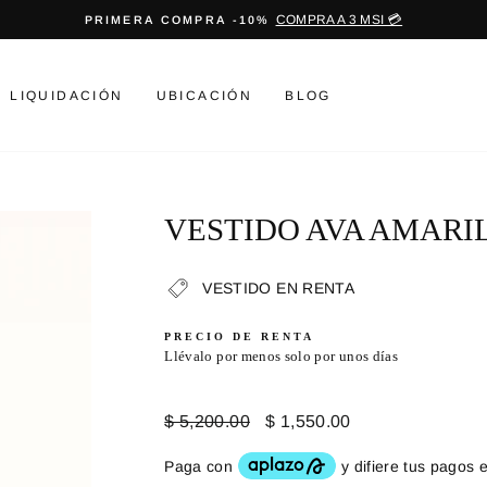
COMPRA A 3 MSI 💳
PRIMERA COMPRA -10%
diapositivas
pausa
LIQUIDACIÓN
UBICACIÓN
BLOG
VESTIDO AVA AMARI
VESTIDO EN RENTA
PRECIO DE RENTA
Llévalo por menos solo por unos días
Precio
Precio
$ 5,200.00
$ 1,550.00
habitual
de
oferta