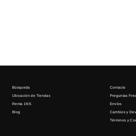
VESTIDO AVA AMARILLO CON
LENTEJUELAS
Precio
Precio
$ 5,200.00
$ 1,550.00
habitual
de
oferta
Búsqueda
Contacto
Ubicación de Tiendas
Preguntas Fre
Renta 1NS
Envíos
Blog
Cambios y Dev
Términos y Co