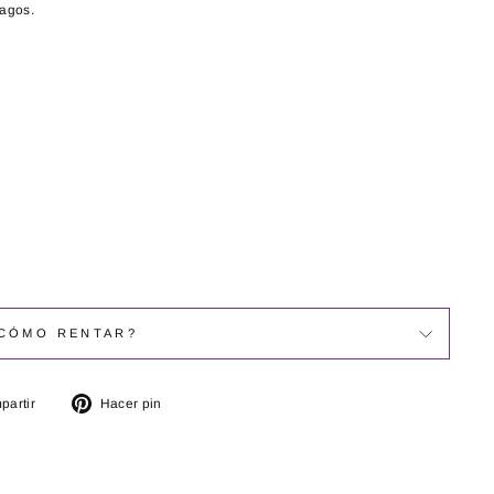
pagos.
CÓMO RENTAR?
Compartir
Pinear
partir
Hacer pin
en
en
Facebook
Pinterest