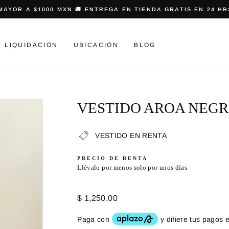
COMPRA A 3 MSI 💳
PRIMERA COMPRA -10%
diapositivas
pausa
LIQUIDACIÓN
UBICACIÓN
BLOG
VESTIDO AROA NEGR
VESTIDO EN RENTA
PRECIO DE RENTA
Llévalo por menos solo por unos días
Precio
$ 1,250.00
habitual