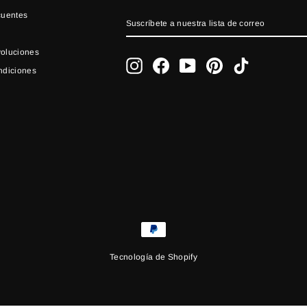
cuentes
SUSCRÍBETE
SUSCRIBIR
A
NUESTRA
LISTA
DE
oluciones
CORREO
Instagram
Facebook
YouTube
Pinterest
TikTok
ndiciones
Tecnología de Shopify