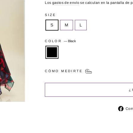
Los
gastos de envío
se calculan en la pantalla de 
SIZE
S
M
L
COLOR
—
Black
CÓMO MEDIRTE
¿
Com