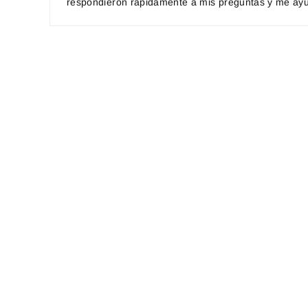
respondieron rápidamente a mis preguntas y me ayud
RENTA