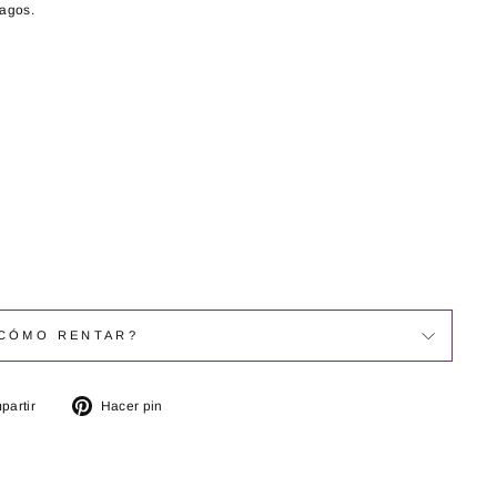
pagos.
CÓMO RENTAR?
Compartir
Pinear
partir
Hacer pin
en
en
Facebook
Pinterest