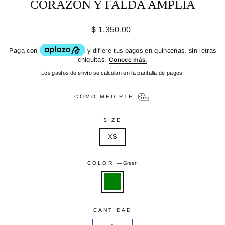
CORAZÓN Y FALDA AMPLIA
Precio
$ 1,350.00
habitual
Los
gastos de envío
se calculan en la pantalla de pagos.
CÓMO MEDIRTE
SIZE
XS
COLOR
—
Green
CANTIDAD