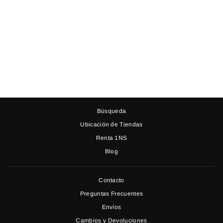
VESTIDO ASCONA
LARGO VERDE
ESMERALDA CON
ESCOTE CORAZÓN Y
FALDA AMPLIA
$ 1,350.00
Búsqueda
Ubicación de Tiendas
Renta 1NS
Blog
Contacto
Preguntas Frecuentes
Envíos
Cambios y Devoluciones