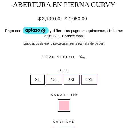
ABERTURA EN PIERNA CURVY
Precio
Precio
$ 3,199.00
$ 1,050.00
habitual
de
oferta
Los
gastos de envío
se calculan en la pantalla de pagos.
CÓMO MEDIRTE
SIZE
XL
2XL
3XL
1XL
COLOR
—
Pink
CANTIDAD