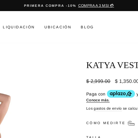
COMPRA A 3 MSI 💳
PRIMERA COMPRA -10%
diapositivas
pausa
LIQUIDACIÓN
UBICACIÓN
BLOG
KATYA VES
Precio
Precio
$ 2,999.00
$ 1,350.0
habitual
de
oferta
Los
gastos de envío
se calcu
CÓMO MEDIRTE
TALLA