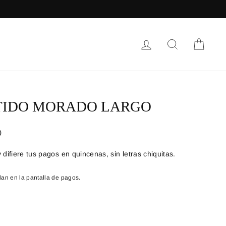
INGRESAR
BUSCAR
CARR
TIDO MORADO LARGO
0
lan en la pantalla de pagos.