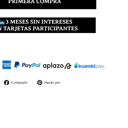
Compartir
Pinear
Compartir
Hacer pin
en
en
Facebook
Pinterest