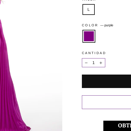
L
COLOR
—
purple
CANTIDAD
−
+