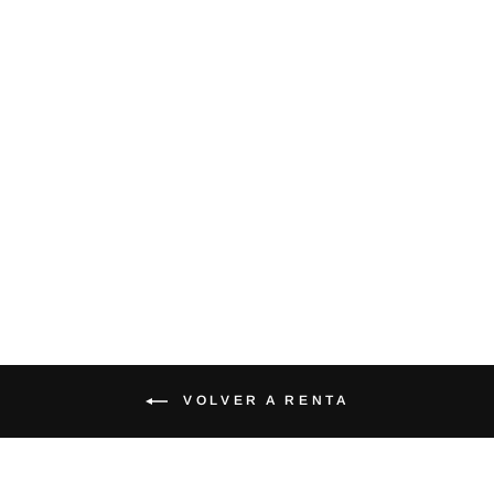
AVA - VESTIDO LAPIS
BLUE LENTEJUELAS
AZUL NOCHE
$ 1,550.00
VOLVER A RENTA