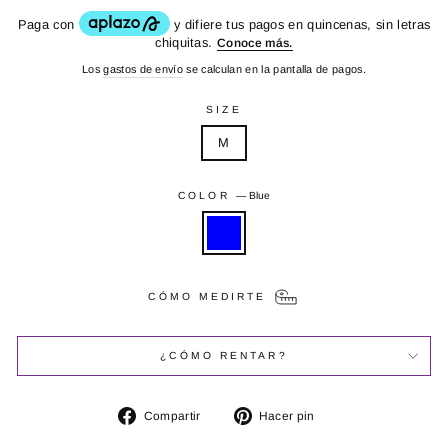
Los
gastos de envío
se calculan en la pantalla de pagos.
SIZE
M
COLOR
—
Blue
CÓMO MEDIRTE
¿CÓMO RENTAR?
Compartir
Pinear
Compartir
Hacer pin
en
en