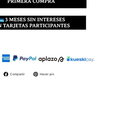
Compartir
Pinear
Compartir
Hacer pin
en
en
Facebook
Pinterest