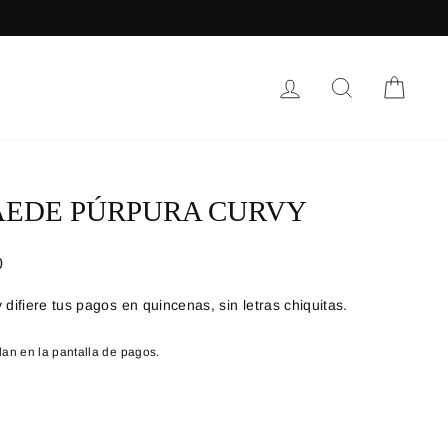
INGRESAR
BUSCAR
CARR
AEDE PÚRPURA CURVY
0
lan en la pantalla de pagos.