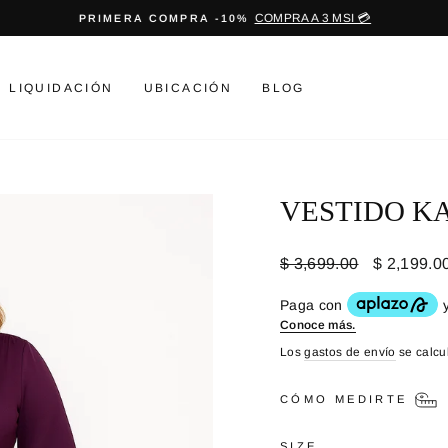
COMPRA A 3 MSI 💳
PRIMERA COMPRA -10%
diapositivas
pausa
LIQUIDACIÓN
UBICACIÓN
BLOG
VESTIDO K
Precio
Precio
$ 3,699.00
$ 2,199.0
habitual
de
oferta
Los
gastos de envío
se calcu
CÓMO MEDIRTE
SIZE