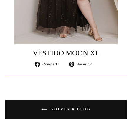
VESTIDO MOON XL
Compartir
Pinear
Compartir
Hacer pin
en
en
Facebook
Pinterest
VOLVER A BLOG