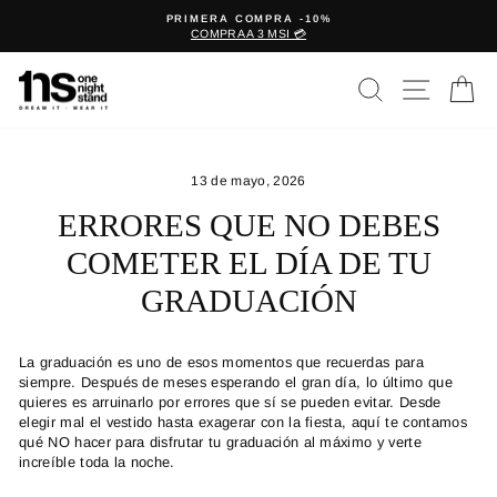
Ir
A
PRIMERA COMPRA -10%
directamente
COMPRA A 3 MSI 💳
diapositivas
al
pausa
contenido
BUSCAR
NAVEG
C
13 de mayo, 2026
ERRORES QUE NO DEBES
COMETER EL DÍA DE TU
GRADUACIÓN
La graduación es uno de esos momentos que recuerdas para
siempre. Después de meses esperando el gran día, lo último que
quieres es arruinarlo por errores que sí se pueden evitar. Desde
elegir mal el vestido hasta exagerar con la fiesta, aquí te contamos
qué NO hacer para disfrutar tu graduación al máximo y verte
increíble toda la noche.