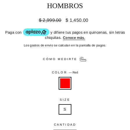
HOMBROS
Precio
Precio
$ 2,999.00
$ 1,450.00
habitual
de
oferta
Los
gastos de envío
se calculan en la pantalla de pagos.
CÓMO MEDIRTE
COLOR
—
Red
SIZE
S
CANTIDAD