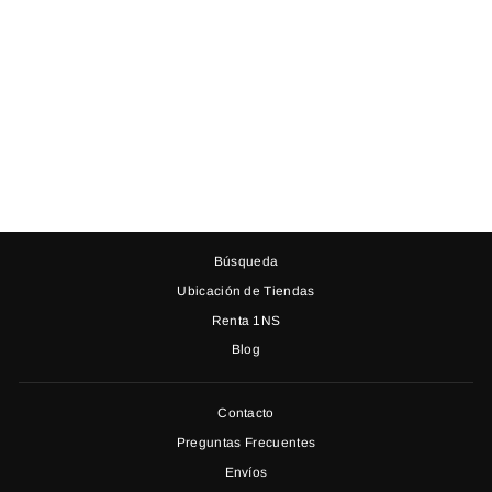
PERSIAN WINE ROJO
MANGA Y HOMBROS
Precio
Precio
$ 2,999.00
$ 1,450.00
habitual
de
oferta
Búsqueda
Ubicación de Tiendas
Renta 1NS
Blog
Contacto
Preguntas Frecuentes
Envíos