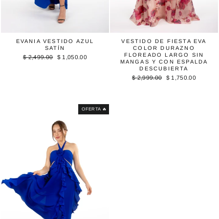
EVANIA VESTIDO AZUL
VESTIDO DE FIESTA EVA
SATÍN
COLOR DURAZNO
FLOREADO LARGO SIN
Precio
Precio
$ 2,499.00
$ 1,050.00
MANGAS Y CON ESPALDA
habitual
de
DESCUBIERTA
oferta
Precio
Precio
$ 2,999.00
$ 1,750.00
habitual
de
oferta
OFERTA 🔥