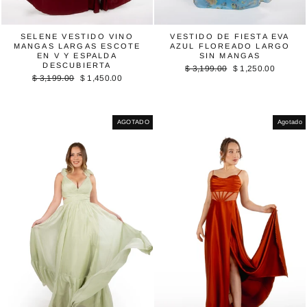
SELENE VESTIDO VINO
VESTIDO DE FIESTA EVA
MANGAS LARGAS ESCOTE
AZUL FLOREADO LARGO
EN V Y ESPALDA
SIN MANGAS
DESCUBIERTA
Precio
Precio
$ 3,199.00
$ 1,250.00
Precio
Precio
$ 3,199.00
$ 1,450.00
habitual
de
habitual
de
oferta
oferta
AGOTADO
Agotado