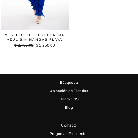
VESTIDO DE FIESTA PALMA
AZUL SIN MANGAS PLAYA
Precio
Precio
$ 2,499.00
$ 1,250.00
habitual
de
oferta
Búsqueda
Ubicación de Tiendas
Renta 1NS
Blog
Contacto
Preguntas Frecuentes