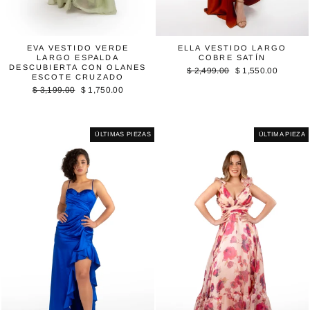
EVA VESTIDO VERDE
ELLA VESTIDO LARGO
LARGO ESPALDA
COBRE SATÍN
DESCUBIERTA CON OLANES
Precio
Precio
$ 2,499.00
$ 1,550.00
ESCOTE CRUZADO
habitual
de
Precio
Precio
$ 3,199.00
$ 1,750.00
oferta
habitual
de
oferta
ÚLTIMAS PIEZAS
ÚLTIMA PIEZA